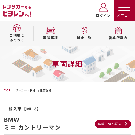
ログイン
ご利用に
取扱⾞種
料⾦⼀覧
営業所案内
あたって
車両詳細
TOP
メーカー・車種
車両詳細
輸入車【MI-3】
BMW
車種一覧へ戻る
ミニ カントリーマン