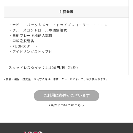
主要装置
・ナビ ・バックカメラ ・ドライブレコーダー ・ＥＴＣ
・クルーズコントロール車間感知式
・自動ブレーキ機能人認識
・車線逸脱警告
・PUSHスタート
・アイドリングストップ付
スタッドレスタイヤ：4,400円/日（税込）
※内装・装備・排気量・車両寸法等は、年式・グレードによって、多少異なります。
※条件については
こちら