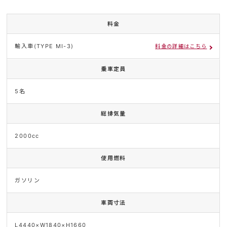
料金
輸入車(TYPE MI-3)
料金の詳細はこちら
乗車定員
5名
総排気量
2000cc
使用燃料
ガソリン
車両寸法
L4440×W1840×H1660