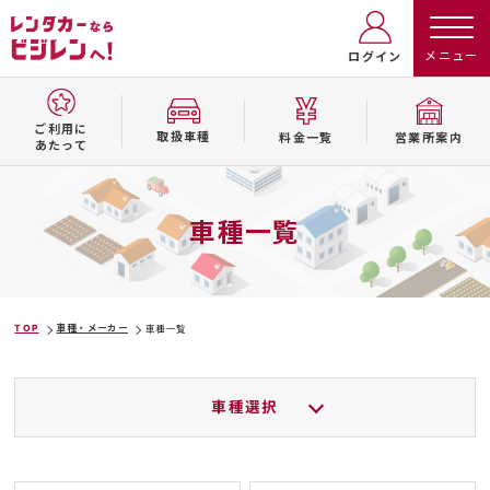
ログイン
ご利用に
取扱⾞種
料⾦⼀覧
営業所案内
あたって
車種一覧
TOP
車種・メーカー
車種一覧
車種選択