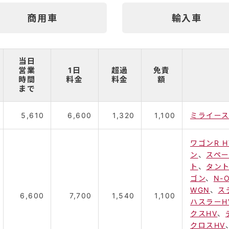
商用車
輸入車
当日
営業
1日
超過
免責
時間
料金
料金
額
まで
5,610
6,600
1,320
1,100
ミライー
ワゴンR H
ン
、
スペー
ト
、
タン
ゴン
、
N-
WGN
、
ス
6,600
7,700
1,540
1,100
ハスラーH
クスHV
、
クロスHV