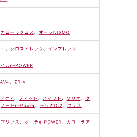
、
カローラクロス
、
オーラNISMO
ター
、
クロストレック
、
インプレッサ
イルe-POWER
AV4
、
ZR-V
、
アクア
、
フィット
、
スイフト
、
ソリオ
、
ク
、
ノートe-Power
、
デリカD:2
、
ヤリス
、
プリウス
、
オーラe-POWER
、
カローラア