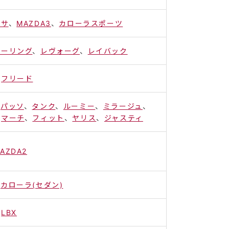
ッサ
、
MAZDA3
、
カローラスポーツ
ツーリング
、
レヴォーグ
、
レイバック
、
フリード
、
パッソ
、
タンク
、
ルーミー
、
ミラージュ
、
、
マーチ
、
フィット
、
ヤリス
、
ジャスティ
AZDA2
、
カローラ(セダン)
、
LBX