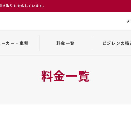
引き取りも対応しています。
よ
メーカー・車種
料金一覧
ビジレンの強
変更、キャンセルについて
貸渡約款
車種一覧
来店から返却まで
事故発生の場合
料金一覧