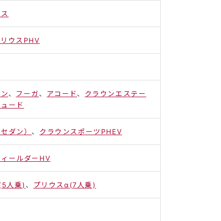
ウス
リウスPHV
イン
、
フーガ
、
アコード
、
クラウンエステー
リュード
（セダン）
、
クラウンスポーツPHEV
ィールダーHV
(5人乗)
、
プリウスα(7人乗)