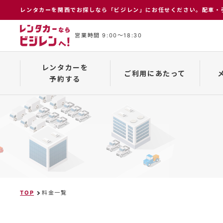
レンタカーを関⻄でお探しなら「ビジレン」にお任せください。配⾞・
営業時間 9:00〜18:30
レンタカーを
ご利用にあたって
予約する
インターネット予約について
保険補償制度
メーカー一覧
予約の
TOP
料金一覧