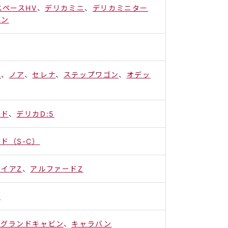
スペースHV
、
デリカミニ
、
デリカミニター
ォン
ー
、
ノア
、
セレナ
、
ステップワゴン
、
オデッ
ンド
、
デリカD:5
ド（S-C）
イアZ
、
アルファードZ
ス
スグランドキャビン
、
キャラバン