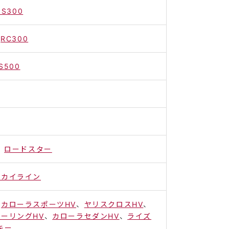
IS300
、
RC300
IS500
、
ロードスター
スカイライン
、
カローラスポーツHV
、
ヤリスクロスHV
、
ーリングHV
、
カローラセダンHV
、
ライズ
キー