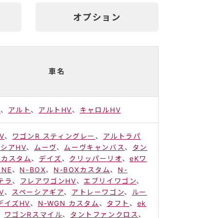
オプション
車名
ス
、
アルト
、
アルトHV
、
キャロルHV
V
、
ワゴンR スティングレー
、
アルトラパ
シアHV
、
ムーヴ
、
ムーヴキャンバス
、
タン
トカスタム
、
デイズ
、
クリッパーリオ
、
eKワ
ONE
、
N-BOX
、
N-BOXカスタム
、
N-
テラ
、
フレアワゴンHV
、
エブリイワゴン
、
V
、
スペーシアギア
、
アトレーワゴン
、
ルー
デイズHV
、
N-WGN カスタム
、
タフト
、
ek
、
ワゴンRスマイル
、
タントファンクロス
、