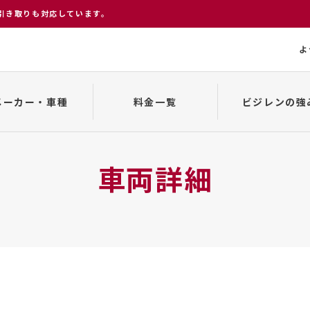
引き取りも対応しています。
よ
メーカー・車種
料金一覧
ビジレンの強
変更、キャンセルについて
貸渡約款
車種一覧
来店から返却まで
事故発生の場合
車両詳細