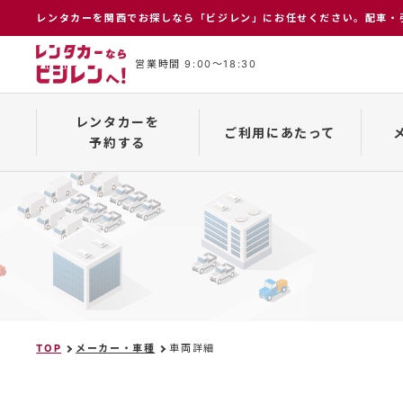
レンタカーを関⻄でお探しなら「ビジレン」にお任せください。配⾞・
営業時間 9:00〜18:30
レンタカーを
ご利用にあたって
予約する
インターネット予約について
保険補償制度
メーカー一覧
予約の
TOP
メーカー・車種
車両詳細