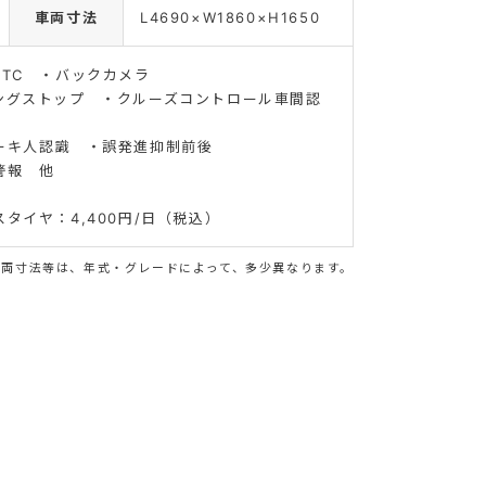
車両寸法
L4690×W1860×H1650
ETC ・バックカメラ
ングストップ ・クルーズコントロール車間認
ーキ人認識 ・誤発進抑制前後
警報 他
タイヤ：4,400円/日（税込）
車両寸法等は、年式・グレードによって、多少異なります。