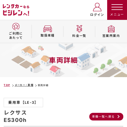
ログイン
ご利用に
取扱⾞種
料⾦⼀覧
営業所案内
あたって
車両詳細
TOP
メーカー・車種
車両詳細
乗用車【LE-3】
レクサス
車種一覧へ戻る
ES300h