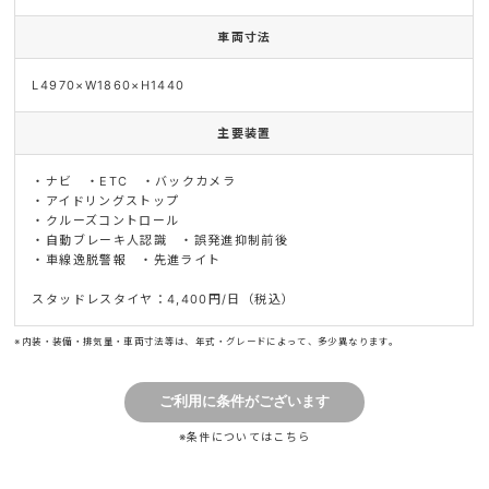
車両寸法
L4970×W1860×H1440
主要装置
・ナビ ・ETC ・バックカメラ
・アイドリングストップ
・クルーズコントロール
・自動ブレーキ人認識 ・誤発進抑制前後
・車線逸脱警報 ・先進ライト
スタッドレスタイヤ：4,400円/日（税込）
※内装・装備・排気量・車両寸法等は、年式・グレードによって、多少異なります。
※条件については
こちら