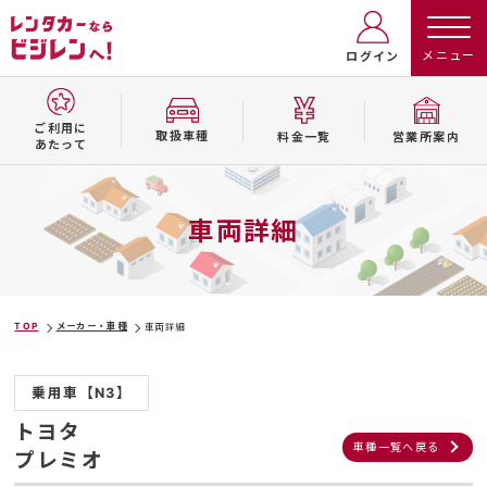
ログイン
ご利用に
取扱⾞種
料⾦⼀覧
営業所案内
あたって
車両詳細
TOP
メーカー・車種
車両詳細
乗用車【N3】
トヨタ
車種一覧へ戻る
プレミオ