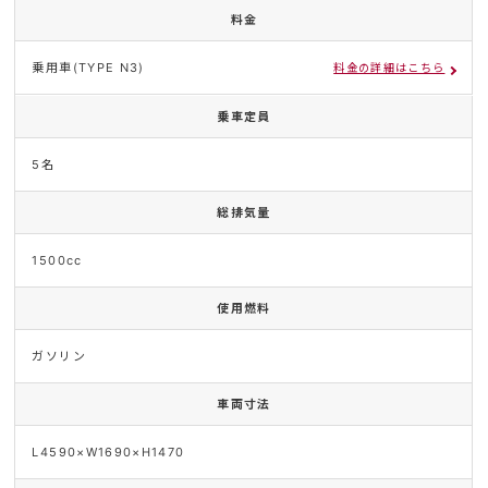
料金
乗用車(TYPE N3)
料金の詳細はこちら
乗車定員
5名
総排気量
1500cc
使用燃料
ガソリン
車両寸法
L4590×W1690×H1470