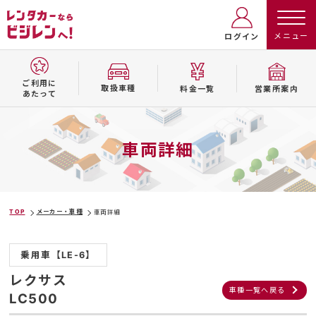
ログイン
ご利用に
取扱⾞種
料⾦⼀覧
営業所案内
あたって
車両詳細
TOP
メーカー・車種
車両詳細
乗用車【LE-6】
レクサス
車種一覧へ戻る
LC500