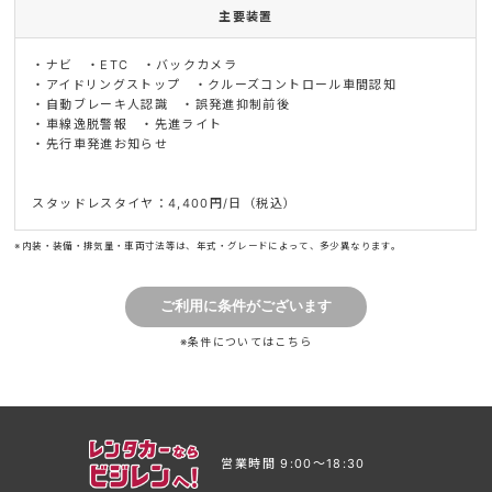
主要装置
・ナビ ・ETC ・バックカメラ
・アイドリングストップ ・クルーズコントロール車間認知
・自動ブレーキ人認識 ・誤発進抑制前後
・車線逸脱警報 ・先進ライト
・先行車発進お知らせ
スタッドレスタイヤ：4,400円/日（税込）
※内装・装備・排気量・車両寸法等は、年式・グレードによって、多少異なります。
※条件については
こちら
営業時間 9:00〜18:30