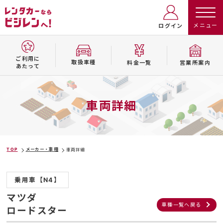
ログイン
ご利用に
取扱⾞種
料⾦⼀覧
営業所案内
あたって
車両詳細
TOP
メーカー・車種
車両詳細
乗用車【N4】
マツダ
車種一覧へ戻る
ロードスター