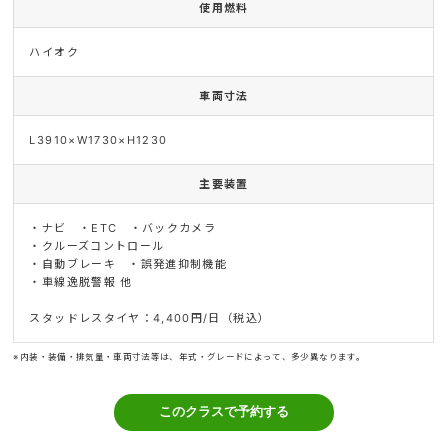
使用燃料
ハイオク
車両寸法
L3910×W1730×H1230
主要装置
・ナビ ・ETC ・バックカメラ
・クルーズコントロール
・自動ブレーキ ・誤発進抑制機能
・車線逸脱警報 他
スタッドレスタイヤ：4,400円/日（税込）
※内装・装備・排気量・車両寸法等は、年式・グレードによって、多少異なります。