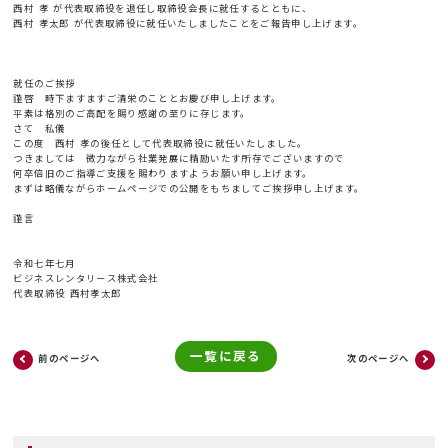
西村 孝 が代表取締役を退任し取締役会長に就任するとともに、
西村 孝太郎 が代表取締役に就任いたしましたことをご報告申し上げます。
就任のご挨拶
謹啓 時下ますますご清栄のこととお慶び申し上げます。
平素は格別のご高配を賜り感謝の至りに存じます。
さて 私儀
この度 西村 孝の後任として代表取締役に就任いたしました。
つきましては 微力ながら社業発展に精励いたす所存でございますので
何卒倍旧のご指導ご支援を賜わりますようお願い申し上げます。
まずは略儀ながらホームページでの公開をもちましてご挨拶申し上げます。
謹言
令和七年七月
ビジネスレンタリース株式会社
代表取締役 西村孝太郎
一覧に戻る
前のページへ
次のページへ