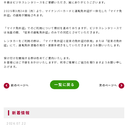
平素はビジネスレンタリースをご愛顧いただき、誠にありがとうございます。
2025年3月24日（月）より、マイナンバーカードと運転免許証が一体化した「マイナ免
許証」の運用が開始されます。
「マイナ免許証」でのご利用について検討を進めておりますが、ビジネスレンタリースで
は当面の間、「従来の運転免許証」のみでの対応とさせていただきます。
レンタカーをご利用の際は、「マイナ免許証と従来の免許証の併用」または「従来の免許
証」にて、運転免許資格の発行・更新手続きをしていただきますようお願いいたします。
受け付けを開始する際は改めてご案内いたします。
お客様にはご不便をおかけいたしますが、何卒ご理解とご協力を賜りますようお願い申し
上げます。
一覧に戻る
前のページへ
次のページへ
新着情報
2026.07.22