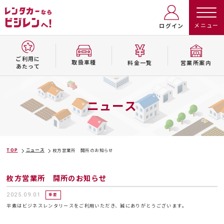
ログイン
ご利用に
取扱⾞種
料⾦⼀覧
営業所案内
あたって
ニュース
TOP
ニュース
枚方営業所 開所のお知らせ
枚方営業所 開所のお知らせ
2025.09.01
重要
平素はビジネスレンタリースをご利用いただき、誠にありがとうございます。