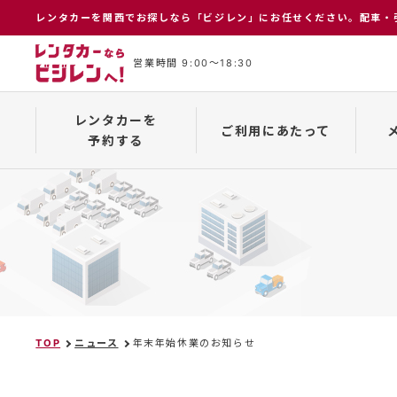
レンタカーを関⻄でお探しなら「ビジレン」にお任せください。配⾞・
営業時間 9:00〜18:30
レンタカーを
ご利用にあたって
予約する
インターネット予約について
保険補償制度
メーカー一覧
予約の
TOP
ニュース
年末年始休業のお知らせ