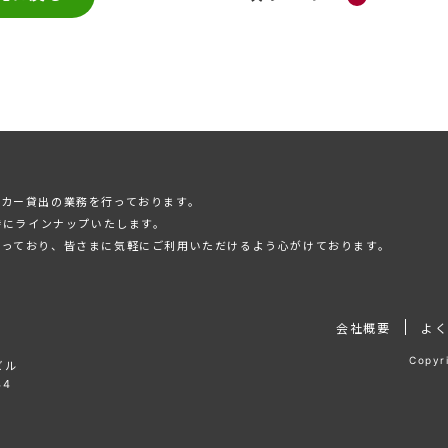
カー貸出の業務を⾏っております。
時にラインナップいたします。
承っており、皆さまに気軽にご利⽤いただけるよう⼼がけております。
会社概要
よ
Copy
ビル
44