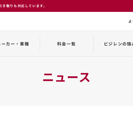
引き取りも対応しています。
よ
メーカー・車種
料金一覧
ビジレンの強
変更、キャンセルについて
貸渡約款
車種一覧
来店から返却まで
事故発生の場合
ニュース