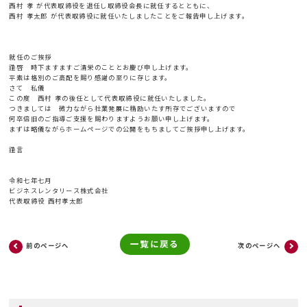
西村 孝 が代表取締役を退任し取締役会長に就任するとともに、
西村 孝太郎 が代表取締役に就任いたしましたことをご報告申し上げます。
就任のご挨拶
謹啓 時下ますますご清栄のこととお慶び申し上げます。
平素は格別のご高配を賜り感謝の至りに存じます。
さて 私儀
この度 西村 孝の後任として代表取締役に就任いたしました。
つきましては 微力ながら社業発展に精励いたす所存でございますので
何卒倍旧のご指導ご支援を賜わりますようお願い申し上げます。
まずは略儀ながらホームページでの公開をもちましてご挨拶申し上げます。
謹言
令和七年七月
ビジネスレンタリース株式会社
代表取締役 西村孝太郎
一覧に戻る
前のページへ
次のページへ