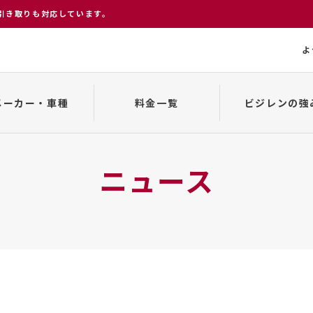
引き取りも対応しています。
よ
メーカー・車種
料金一覧
ビジレンの強
変更、キャンセルについて
貸渡約款
車種一覧
来店から返却まで
事故発生の場合
ニュース