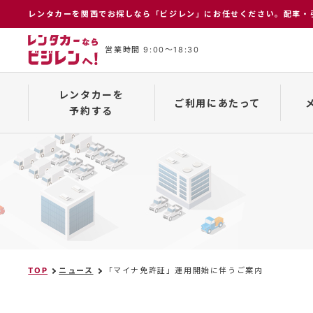
レンタカーを関⻄でお探しなら「ビジレン」にお任せください。配⾞・
営業時間 9:00〜18:30
レンタカーを
ご利用にあたって
予約する
インターネット予約について
保険補償制度
メーカー一覧
予約の
TOP
ニュース
「マイナ免許証」運用開始に伴うご案内