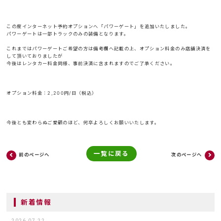
この度インターネット予約オプションへ「パワーゲート」を追加いたしました。
パワーゲートは一部トラックのみの装備となります。
これまではパワーゲートご希望の方は備考欄へ記載の上、オプション料金のみ店舗決済を
して頂いておりましたが
今後はレンタカー料金同様、事前決済に含まれますのでご了承ください。
オプション料金：2,200円/日（税込）
今後とも変わらぬご愛顧のほど、何卒よろしくお願いいたします。
一覧に戻る
前のページへ
次のページへ
新着情報
2026.07.22